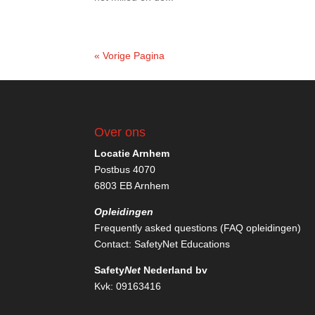
« Vorige Pagina
Over ons
Locatie Arnhem
Postbus 4070
6803 EB Arnhem
Opleidingen
Frequently asked questions (FAQ opleidingen)
Contact:
SafetyNet Educations
Safety
Net
Nederland bv
Kvk: 09163416