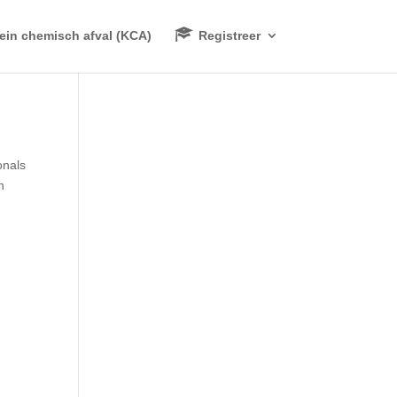
lein chemisch afval (KCA)
Registreer
onals
n