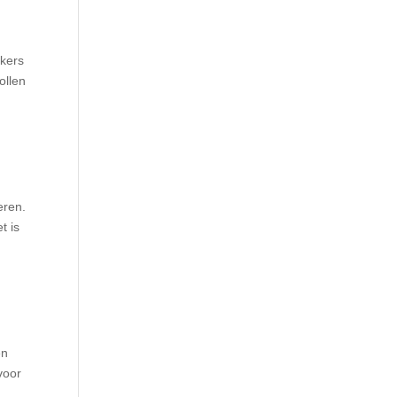
rkers
ollen
eren.
t is
en
voor