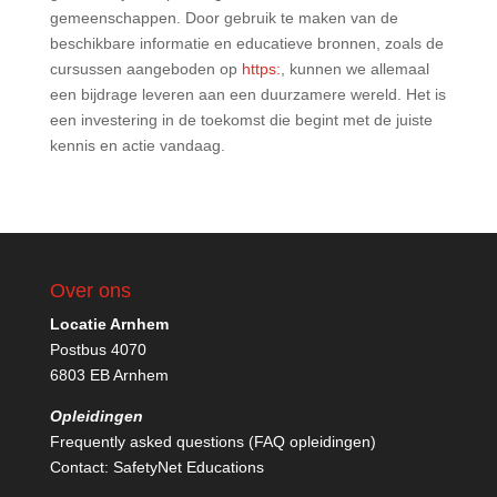
gemeenschappen. Door gebruik te maken van de
beschikbare informatie en educatieve bronnen, zoals de
cursussen aangeboden op
https:
, kunnen we allemaal
een bijdrage leveren aan een duurzamere wereld. Het is
een investering in de toekomst die begint met de juiste
kennis en actie vandaag.
Over ons
Locatie Arnhem
Postbus 4070
6803 EB Arnhem
Opleidingen
Frequently asked questions (FAQ opleidingen)
Contact:
SafetyNet Educations