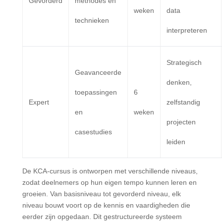
Gevorderd
methodes en
weken
data
technieken
interpreteren
Strategisch
Geavanceerde
denken,
toepassingen
6
Expert
zelfstandig
en
weken
projecten
casestudies
leiden
De KCA-cursus is ontworpen met verschillende niveaus,
zodat deelnemers op hun eigen tempo kunnen leren en
groeien. Van basisniveau tot gevorderd niveau, elk
niveau bouwt voort op de kennis en vaardigheden die
eerder zijn opgedaan. Dit gestructureerde systeem