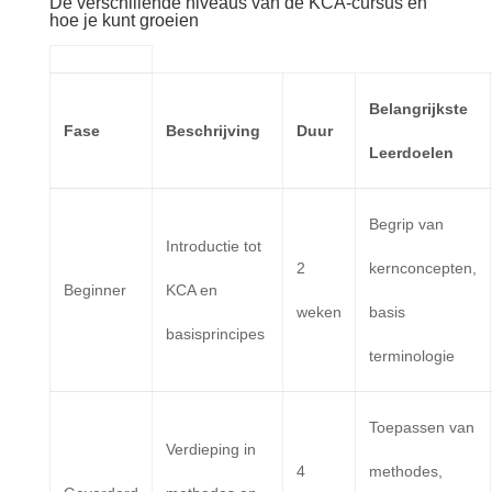
De verschillende niveaus van de KCA-cursus en
hoe je kunt groeien
Belangrijkste
Fase
Beschrijving
Duur
Leerdoelen
Begrip van
Introductie tot
2
kernconcepten,
Beginner
KCA en
weken
basis
basisprincipes
terminologie
Toepassen van
Verdieping in
4
methodes,